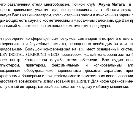
Акуна Матата
нтр развлечения отеля многообразен. Ночной клуб “
”, в
торого принимали участие лучшие профессионалы в области звука 
радует Вас DVD кинотеатром, компьютерным залом и изысканным баром. 
дыхающих есть сауна с косметическим и массажным салонами, где Вам 
йваньский массаж и всевозможные косметические процедуры.
я проведения конференция, симпозиумов, семинаров и встреч в отеле 
нференц-зала и 2 учебные комнаты, оснащенных необходимым для пр
орудованием. Большой конференц-зал на 150 мест оснащенный систем
LBY DIGITAL SURROUND и LCD проектором, малый конференц-зал на 6
знес центр. Конгрессная служба отеля обеспечит Вас аудио аппа
мпьютером, принтером, факсимильным и копировальным аппа
оекционным оборудованием, переносными досками, экранами, прое
крофонами, баннерами и при необходимости поможет в их использовании,
едоставит возможность использования INTERNET. Для кофе-брейков име
лл, уютный интерьер, который располагает к отдыху и обмену мнениями.