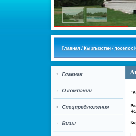
Главная
/
Кыргызстан
/
поселок 
А
Главная
»
О компании
»
"А
Ра
Спецпредложения
»
Чо
Ко
Визы
»