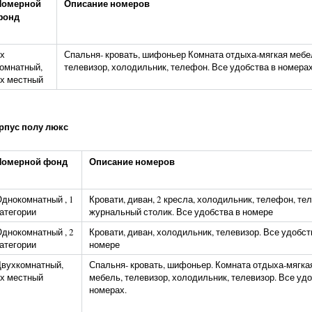
Номерной
Описание номеров
фонд
х
Спальня- кровать, шифоньер Комната отдыха-мягкая мебе
омнатный,
телевизор, холодильник, телефон. Все удобства в номера
х местный
рпус полу люкс
Номерной фонд
Описание номеров
днокомнатный , 1
Кровати, диван, 2 кресла, холодильник, телефон, те
атегории
журнальный столик. Все удобства в номере
днокомнатный , 2
Кровати, диван, холодильник, телевизор. Все удобст
атегории
номере
вухкомнатный,
Спальня- кровать, шифоньер. Комната отдыха-мягка
х местный
мебель, телевизор, холодильник, телевизор. Все удо
номерах.