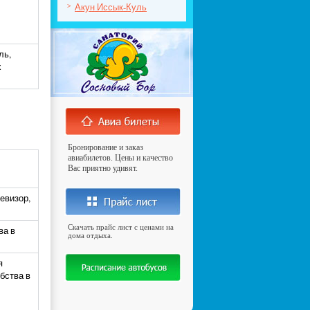
Акун Иссык-Куль
>
ль,
х
Бронирование и заказ
авиабилетов. Цены и качество
Вас приятно удивят.
левизор,
Скачать прайс лист с ценами на
ва в
дома отдыха.
я
бства в