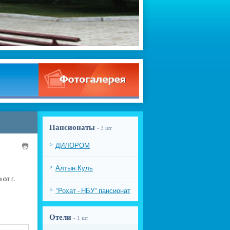
Пансионаты
- 3 шт
ДИЛОРОМ
>
Алтын-Куль
>
от г.
"Рохат - НБУ" пансионат
>
Отели
- 1 шт