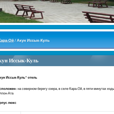
Кара-Ой
/
Акун Иссык-Куль
кун Иссык-Куль
кун Иссык-Куль" отель
сположен:
на северном берегу озера, в селе Кара-Ой, в пяти минутах езды 
лпон-Ата
рпус люкс