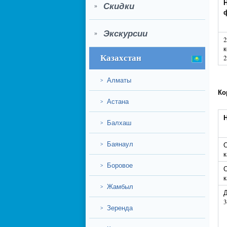
Скидки
»
Экскурсии
»
2
к
Казахстан
2
Алматы
>
Ко
Астана
>
Балхаш
>
Баянаул
О
>
к
Боровое
>
О
к
Жамбыл
>
Д
3
Зеренда
>