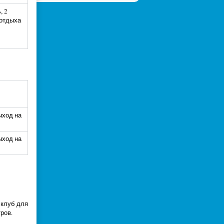
, 2
 отдыха
ыход на
ыход на
 клуб для
тров.