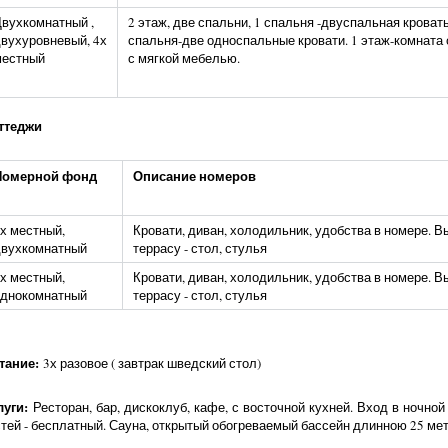
вухкомнатный ,
2 этаж, две спальни, 1 спальня -двуспальная кровать
вухуровневый, 4х
спальня-две односпальные кровати. 1 этаж-комната
местный
с мягкой мебелью.
ттеджи
Номерной фонд
Описание номеров
х местный,
Кровати, диван, холодильник, удобства в номере. В
двухкомнатный
террасу - стол, стулья
х местный,
Кровати, диван, холодильник, удобства в номере. В
однокомнатный
террасу - стол, стулья
тание:
3х разовое ( завтрак шведский стол)
луги:
Ресторан, бар, дискоклуб, кафе, с восточной кухней. Вход в ночной
стей - бесплатный. Сауна, открытый обогреваемый бассейн длинною 25 ме