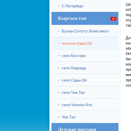
Це
С-Петербург
>
ко
по
Кыргызстан
от
та
Булан-Соготту (Комсомол)
>
Дл
ко
поселок Кара-Ой
>
об
DO
село Бостери
>
би
ко
село Корумду
>
пр
ми
пр
село Сары-Ой
>
хо
село Чок-Тал
>
село Чолпон-Ата
>
Чок-Тал
>
Детские поездки