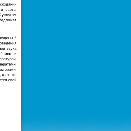
 создании
и света,
К услугам
предложат
созданы 2
оведения
ой звука
0 мест и
ратурой,
ратами,
кторами,
 а так же
ется свой