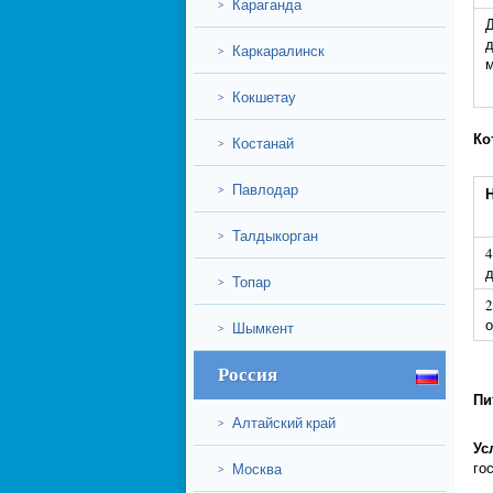
Караганда
>
Д
д
Каркаралинск
>
Кокшетау
>
Ко
Костанай
>
Павлодар
>
Талдыкорган
>
4
Топар
>
2
Шымкент
>
Россия
Пи
Алтайский край
>
Ус
го
Москва
>