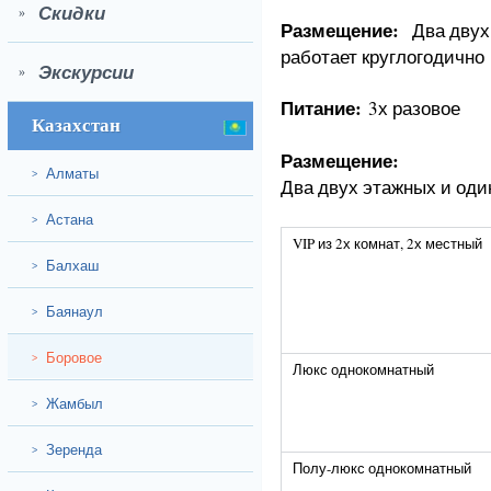
Скидки
»
Размещение:
Два двух 
работает круглогодично
Экскурсии
»
Питание:
3х разовое
Казахстан
Размещение:
Алматы
>
Два двух этажных и оди
Астана
>
VIP из 2х комнат, 2х местный
Балхаш
>
Баянаул
>
Боровое
>
Люкс однокомнатный
Жамбыл
>
Зеренда
>
Полу-люкс однокомнатный