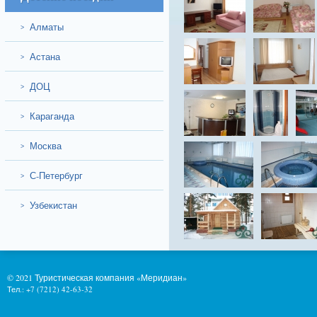
Алматы
>
Астана
>
ДОЦ
>
Караганда
>
Москва
>
С-Петербург
>
Узбекистан
>
© 2021 Туристическая компания «Меридиан»
Тел.: +7 (7212) 42-63-32