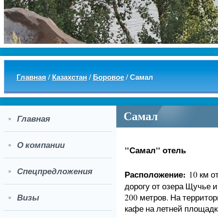
Главная
/
Казахстан
/
Боровое
/
Самал
Самал
Главная
»
О компании
»
"Самал" отель
Спецпредложения
»
Расположение:
10 км от
дорогу от озера Щучье и
Визы
200 метров. На террито
»
кафе на летней площадк