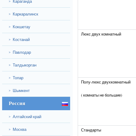
Караганда
>
Каркаралинск
>
Кокшетау
>
Люкс двух комнатный
Костанай
>
Павлодар
>
Талдыкорган
>
Топар
>
Полу-люкс двухкомнатный
Шымкент
>
( комнаты не большие)
Россия
Алтайский край
>
Москва
Стандарты
>