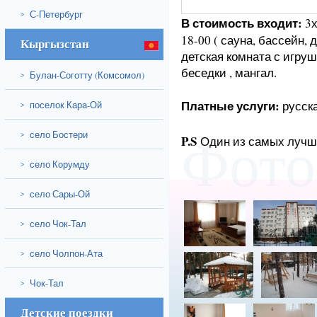
С-Петербург
>
В стоимость входит:
3х
18-00 ( сауна, бассейн,
Кыргызстан
детская комната с игру
беседки , мангал.
Булан-Соготту (Комсомол)
>
Платные услуги:
русска
поселок Кара-Ой
>
село Бостери
>
Фото
P.S
Один из самых лучш
село Корумду
>
село Сары-Ой
>
село Чок-Тал
>
село Чолпон-Ата
>
Чок-Тал
>
Детские поездки