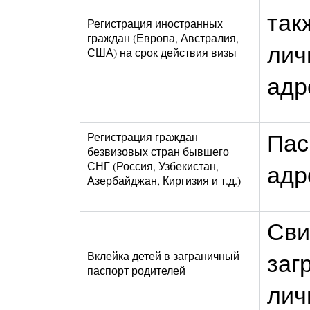
так
Регистрация иностранных
граждан (Европа, Австралия,
лич
США) на срок действия визы
адр
Пас
Регистрация граждан
безвизовых стран бывшего
СНГ (Россия, Узбекистан,
адр
Азербайджан, Киргизия и т.д.)
Сви
заг
Вклейка детей в заграничный
паспорт родителей
лич