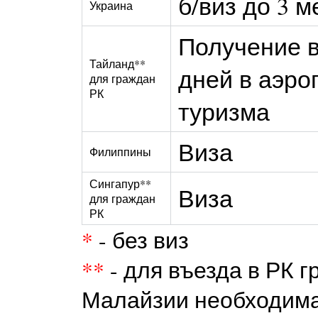
б/виз до 3 м
Украина
Получение в
Тайланд**
дней в аэро
для граждан
РК
туризма
Виза
Филиппины
Сингапур**
Виза
для граждан
РК
*
- без виз
**
- для въезда в РК 
Малайзии необходима