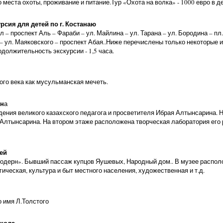
 места охоты, проживание и питание.Тур «Охота на волка» - 1000 евро в д
рсия для детей по г. Костанаю
– проспект Аль – Фараби – ул. Майлина – ул. Тарана – ул. Бородина – пл
 – ул. Маяковского – проспект Абая..Ниже перечислены только некоторые 
должительность экскурсии - 1,5 часа.
ого века как мусульманская мечеть.
ин
а
ждения великого казахского педагога и просветителя Ибрая Алтынсарина. 
Алтынсарина. На втором этаже расположена творческая лаборатория его 
ей
модерн». Бывший пассаж купцов Яушевых, Народный дом.. В музее располо
ческая, культура и быт местного населения, художественная и т.д.
о имя Л.Толстого
школа