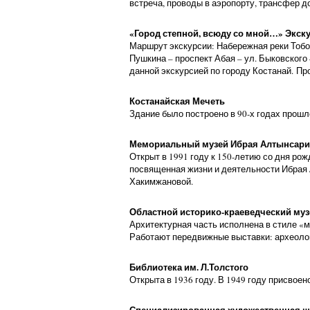
встреча, проводы в аэропорту, трансфер до
«Город степной, всюду со мной…» Экску
Маршрут экскурсии: Набережная реки Тобол 
Пушкина – проспект Абая – ул. Быковского
данной экскурсией по городу Костанай. Про
Костанайская Мечеть
Здание было построено в 90-х годах прошл
Мемориальный музей Ибрая Алтынсар
Открыт в 1991 году к 150-летию со дня ро
посвященная жизни и деятельности Ибрая 
Хакимжановой.
Областной историко-краеведческий муз
Архитектурная часть исполнена в стиле «
Работают передвижные выставки: археологи
Библиотека им. Л.Толстого
Открыта в 1936 году. В 1949 году присвоен
Специализированная художественная 