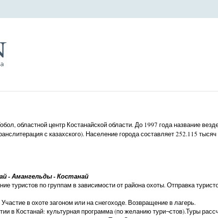
Тобол, областной центр Костанайской области. До 1997 года название везд
ранслитерация с казахского). Население города составляет 252.115 тысяч
ай - Амангельды - Костанай
ие туристов по группам в зависимости от района охоты. Отправка туристо
Участие в охоте загоном или на снегоходе. Возвращение в лагерь.
ии в Костанай: культурная программа (по желанию тури¬стов).Туры рассч