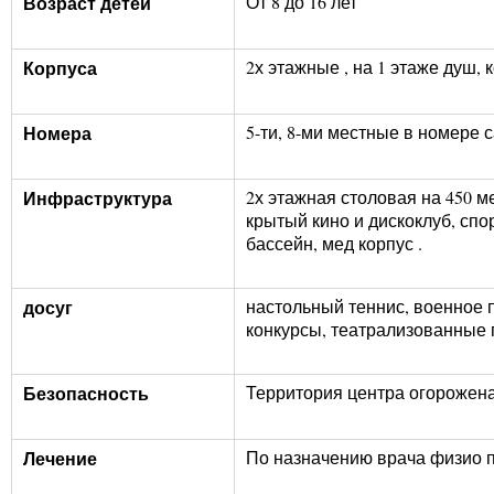
Возраст детей
От 8 до 16 лет
Корпуса
2х этажные , на 1 этаже душ,
Номера
5-ти, 8-ми местные в номере 
Инфраструктура
2х этажная столовая на 450 м
крытый кино и дискоклуб, сп
бассейн, мед корпус
.
досуг
настольный теннис, военное 
конкурсы, театрализованные п
Безопасность
Территория центра огорожена
Лечение
По назначению врача физио 